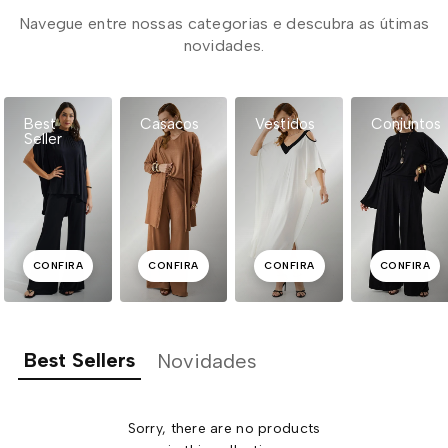
Navegue entre nossas categorias e descubra as útimas
novidades.
Best
Casacos
Vestidos
Conjuntos
Seller
CONFIRA
CONFIRA
CONFIRA
CONFIRA
Best Sellers
Novidades
Sorry, there are no products