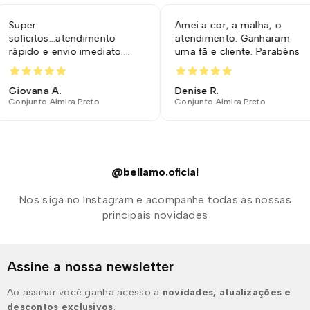
er
Amei a cor, a malha, o
ícitos...atendimento
atendimento. Ganharam
ido e envio imediato.
uma fã e cliente. Parabéns
ipe maravilhosa🫶🏻
vana A.
Denise R.
unto Almira Preto
Conjunto Almira Preto
@bellamo.oficial
Nos siga no Instagram e acompanhe todas as nossas
principais novidades
Assine a nossa newsletter
Ao assinar você ganha acesso a
novidades, atualizações e
descontos exclusivos
.