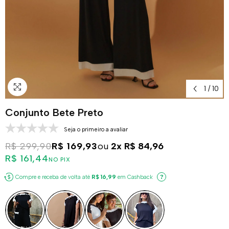
1
/
10
Conjunto Bete Preto
Seja o primeiro a avaliar
R$ 299,90
R$ 169,93
ou
2x
R$ 84,96
R$ 161,44
NO PIX
Compre e receba de volta até
R$ 16,99
em Cashback
?