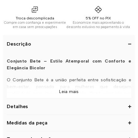
Troca descomplicada
5% OFF no PIX
Compre com confiança e experimente
Economize mais aproveitando o
em casa sem preocupações
desconto exlusivo no pagamento à vista
Descrição
Conjunto Bete – Estilo Atemporal com Conforto e
Elegância Bicolor
O Conjunto Bete é a união perfeita entre sofisticação e
bem-estar, pensado para mulheres que desejam
Leia mais
praticidade sem abrir mão de estilo. Confeccionado em
malha MVS — conhecida pelo toque macio, caimento
Detalhes
impecável e excelente durabilidade — o conjunto garante
conforto durante todo o dia, sem marcar ou perder a
forma com o uso. Outro destaque da peça é sua
Medidas da peça
composição bicolor em preto e branco, uma combinação
clássica e atemporal que valoriza qualquer look. Os