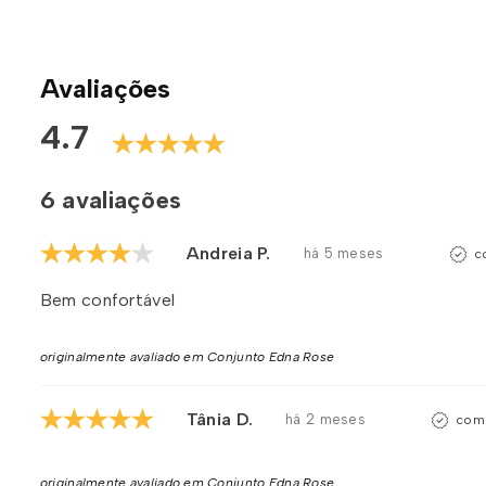
Avaliações
4.7
6 avaliações
Andreia P.
há 5 meses
c
Bem confortável
originalmente avaliado em Conjunto Edna Rose
Tânia D.
há 2 meses
comp
originalmente avaliado em Conjunto Edna Rose