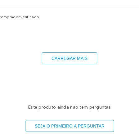
✔ 
✔ 
✔ 
comprador verificado
O 
ab
re
Ta
CARREGAR MAIS
Este produto ainda não tem perguntas
SEJA O PRIMEIRO A PERGUNTAR