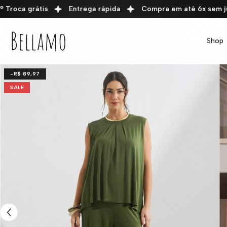
PULAR PARA O CONTEÚDO
roca grátis
Entrega rápida
Compra em até 6x sem juro
Shop
-R$ 89,97
SALE