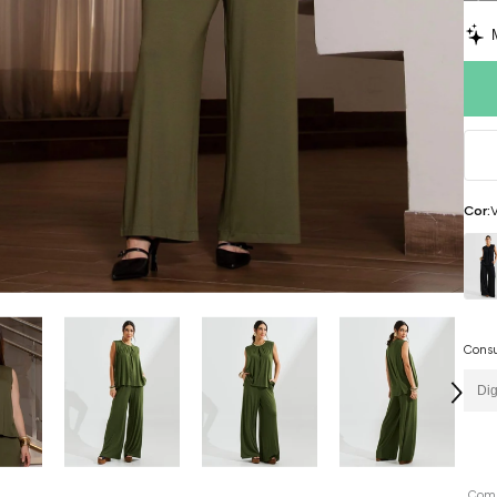
Cor:
V
Consu
Comp