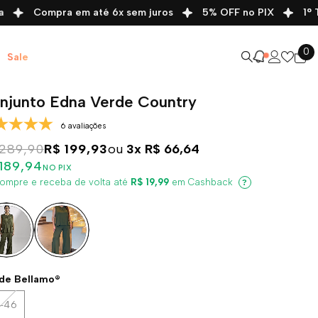
Compra em até 6x sem juros
5% OFF no PIX
1° Tro
0
0
Sale
it
njunto Edna Verde Country
Conjunto Edna Verde Country
6 avaliações
 289,90
R$ 199,93
ou
3x
R$ 66,64
R$ 289,90
R$ 199,93
ou
3x
R$ 66,64
189,94
NO PIX
R$ 189,94
NO PIX
ompre e receba de volta até
R$ 19,99
em Cashback
?
ESCOLHA O SEU
Descrição
de Bellamo®
-46
Conjunto Edna – Elegância Suave com