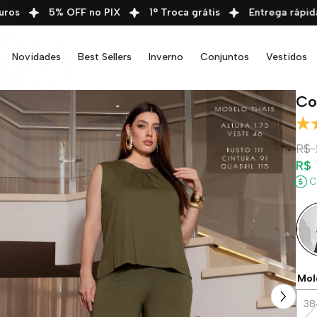
s
5% OFF no PIX
1° Troca grátis
Entrega rápida
Novidades
Best Sellers
Inverno
Conjuntos
Vestidos
Co
R$
R$ 
C
Mol
38