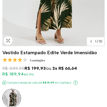
1
/
10
Vestido Estampado Edite Verde Imensidão
4 avaliações
R$ 309,90
R$ 199,93
ou
3x
R$ 66,64
R$ 189,94
NO PIX
Compre e receba de volta até
R$ 19,99
em Cashback
?