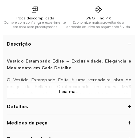
Troca descomplicada
5% OFF no PIX
Compre com confiança e experimente
Economize mais aproveitando o
em casa sem preocupações
desconto exlusivo no pagamento à vista
Descrição
Vestido Estampado Edite – Exclusividade, Elegância e
Movimento em Cada Detalhe
O Vestido Estampado Edite é uma verdadeira obra de
design da Bellamo. Confeccionado em malha MVS
Leia mais
premium, ele combina fluidez, conforto e tecnologia com
uma
estampa exclusiva
, desenvolvida internamente pela
Detalhes
equipe de criação da marca. O
desenho apresenta folhas
em tons de creme e bege claro, trazendo um visual
sofisticado, leve e atemporal — perfeito para quem deseja
Medidas da peça
vestir algo único e elegante.