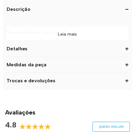
Descrição
Tamanho Único
: veste do 38 a 46
Leia mais
Detalhes
Medidas da peça
Trocas e devoluções
Avaliações
4.8
QUERO AVALIAR