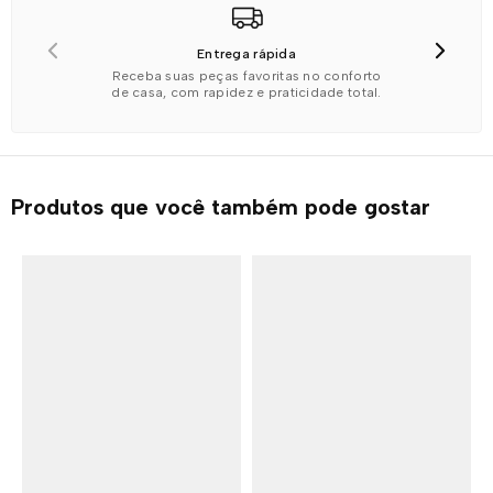
valores para a sua região.
dentro dessa grade, trazendo praticidade, segurança e
elegância na hora de escolher.
Entrega rápida
Receba suas peças favoritas no conforto
de casa, com rapidez e praticidade total.
Produtos que você também pode gostar