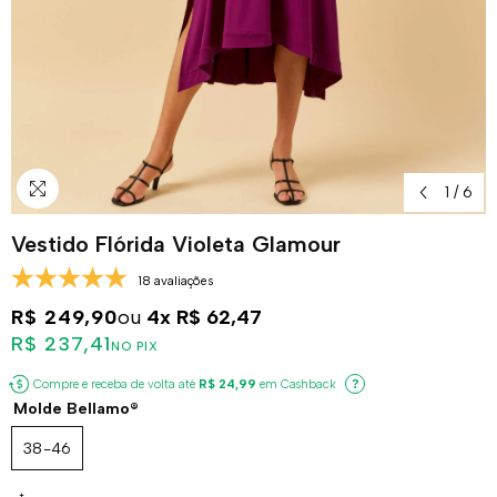
1
/
6
Vestido Flórida Violeta Glamour
18 avaliações
R$ 249,90
ou
4x
R$ 62,47
R$ 237,41
NO PIX
Compre e receba de volta até
R$ 24,99
em Cashback
?
Molde Bellamo®
38-46