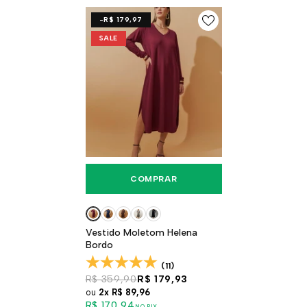
-R$ 179,97
SALE
COMPRAR
Vestido Moletom Helena
Bordo
(11)
R$ 359,90
R$ 179,93
ou
2x
R$ 89,96
R$ 170,94
NO PIX