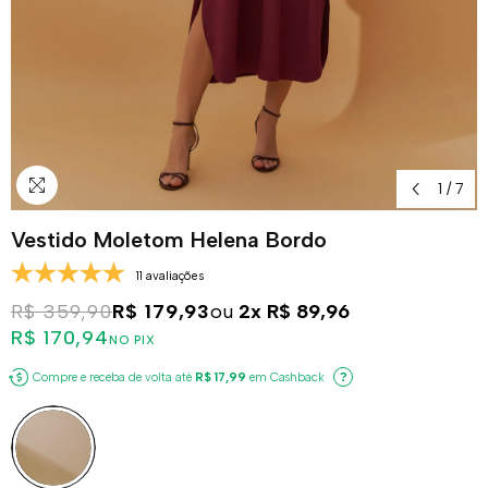
1
/
7
Vestido Moletom Helena Bordo
11 avaliações
R$ 359,90
R$ 179,93
ou
2x
R$ 89,96
R$ 170,94
NO PIX
Compre e receba de volta até
R$ 17,99
em Cashback
?