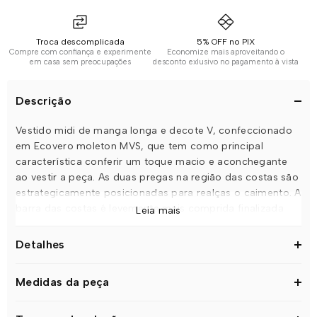
Troca descomplicada
5% OFF no PIX
Compre com confiança e experimente
Economize mais aproveitando o
em casa sem preocupações
desconto exlusivo no pagamento à vista
Descrição
Vestido midi de manga longa e decote V, confeccionado
em Ecovero moleton MVS, que tem como principal
característica conferir um toque macio e aconchegante
ao vestir a peça. As duas pregas na região das costas são
estrategicamente posicionadas para realças o caimento. A
barra das costas é levemente mais comprida finalizada
Leia mais
em duas fendas laterais, visando oferecer maior requinte.
DICA: O vestido Helena é uma excelente opção tanto para
Detalhes
as temperaturas mais amenas quanto para um frio mais
intenso, devido ao tecido utilizado. Para usar em invernos
Medidas da peça
mais rigorosos, basta completar o look acrescentando
uma bota e um casaco por cima do vestido.