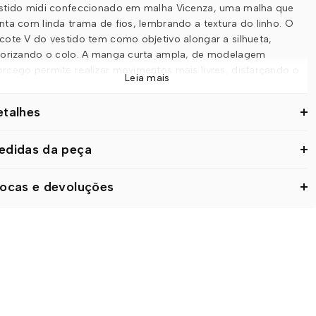
stido midi confeccionado em malha Vicenza, uma malha que
nta com linda trama de fios, lembrando a textura do linho. O
cote V do vestido tem como objetivo alongar a silhueta,
lorizando o colo. A manga curta ampla, de modelagem
rcego permite realizar movimentos mais livres, disfarçando o
Leia mais
e poderia nos incomodar, desde braços mais finos até as
entuais gordurinhas. Para aumentar a praticidade, a calça
etalhes
mbém conta com dois bolsos laterais. O vestido acompanha
ixa do mesmo tecido, permitindo o ajuste em diferentes tipos
 corpos. A barra do vestido é finalizada em uma delicada fenda
edidas da peça
ntral, realçando o estilo da peça.
rocas e devoluções