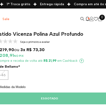
1° Troca grátis
Entrega rápida
Compra em até 6x sem 
0
0
Sale
it
stido Vicenza Polina Azul Profundo
Seja o primeiro a avaliar
219,90
ou
3x
R$ 73,30
208,91
NO PIX
ompre e receba de volta até
R$ 21,99
em Cashback
?
de Bellamo®
-46
Medidas da Modelo
ESGOTADO