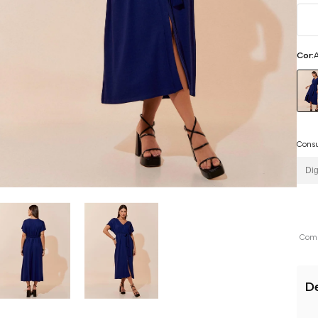
Cor:
A
Consu
Comp
D