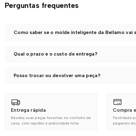
Perguntas frequentes
Como saber se o molde inteligente da Bellamo vai 
Se você veste do
38 ao 46
, as nossas peças foram feitas 
Qual o prazo e o custo de entrega?
Trabalhamos com
modelagem inteligente
, uma construç
O prazo de entrega e o valor do frete dependem do seu 
As peças têm caimento fluido, se adaptam a diferentes fo
Posso trocar ou devolver uma peça?
hora de escolher.
Para conferir, é só inserir o seu CEP na página do produt
para a sua região.
Claro
!! Se ainda está em dúvida, fique tranquila! Você pod
Entrega rápida
Compra e
Receba suas peças favoritas no conforto de
Facilidade p
casa, com rapidez e praticidade total.
pagando do s